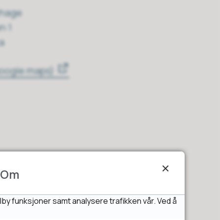
ehage
n 1
a
google maps)
Om
lby funksjoner samt analysere trafikken vår. Ved å