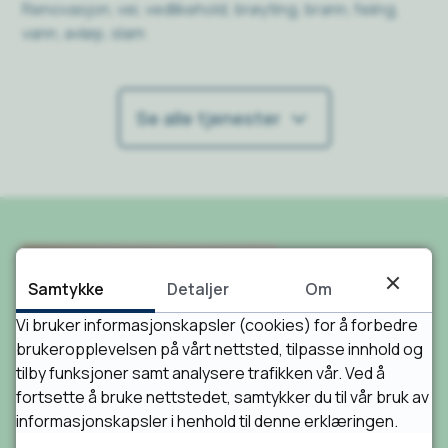
Renovasjon, vei, vedlikehold, brøyting, brann, feiing,
vann, avløp, slam
Se alle tjenester
Samtykke
Detaljer
Om
Vi bruker informasjonskapsler (cookies) for å forbedre
brukeropplevelsen på vårt nettsted, tilpasse innhold og
tilby funksjoner samt analysere trafikken vår. Ved å
fortsette å bruke nettstedet, samtykker du til vår bruk av
informasjonskapsler i henhold til denne erklæringen.