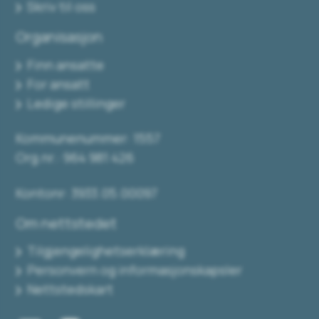
Skriv til oss
Organisasjon
Finn ansatte
For ansatt
Ledige stillinger
Kommunenummer: 1557
Org.nr.: 964 981 426
Kontonr: 3933.05.00097
Om nettstedet
Tilgjengelighetserklæring
Personvern og informasjonskapsler
Nettstedskart