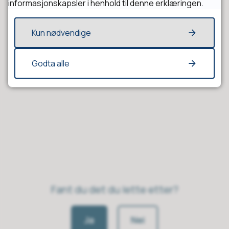
informasjonskapsler i henhold til denne erklæringen.
Plan
Kun nødvendige
Bygge, rive, eller endre?
Godta alle
Fant du det du lette etter?
Ja
Nei