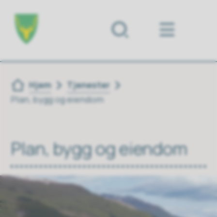
Forsiden
Du er her:
Hjem
Tjenester
Plan, bygg og eiendom
Plan, bygg og eiendom