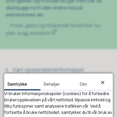
som gjelder og hvordan du går frem når du
skal bygge nytt eller endre noe på
eiendommen din.
Priser, gebyr og tilhørende forskrifter for
plan, bygg, eiendom
Kart og eiendomsinformasjon
Samtykke
Detaljer
Om
Vi bruker informasjonskapsler (cookies) for å forbedre
Oppmåling og seksjonering
brukeropplevelsen på vårt nettsted, tilpasse innhold og
tilby funksjoner samt analysere trafikken vår. Ved å
fortsette å bruke nettstedet, samtykker du til vår bruk av