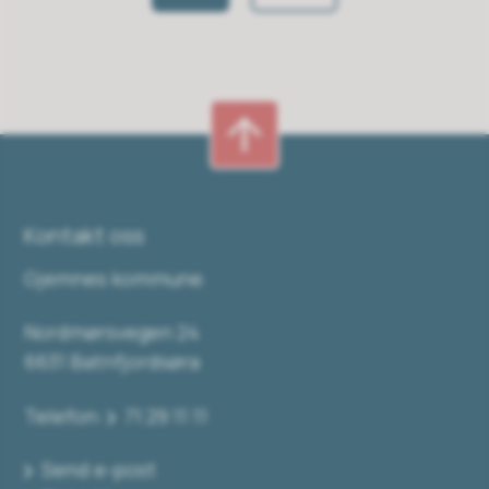
Kontakt oss
Gjemnes kommune
Nordmørsvegen 24
6631 Batnfjordsøra
Telefon:
71 29 11 11
Send e-post