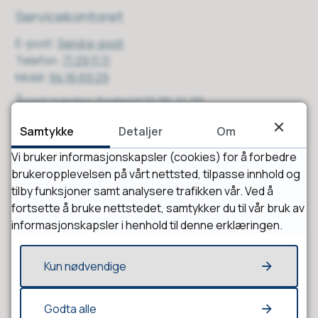
Servicekontoret
E-post
Send e-post
Telefon
71 29 11 11
Mobil
94 16 69 29
Åpent mandag-fredag kl 10:00-14:00.
Samtykke
Detaljer
Om
Vi bruker informasjonskapsler (cookies) for å forbedre
Åpningstider
brukeropplevelsen på vårt nettsted, tilpasse innhold og
Mandag - fredag
tilby funksjoner samt analysere trafikken vår. Ved å
kl. 10:00 - 14:00
fortsette å bruke nettstedet, samtykker du til vår bruk av
informasjonskapsler i henhold til denne erklæringen.
Kun nødvendige
Godta alle