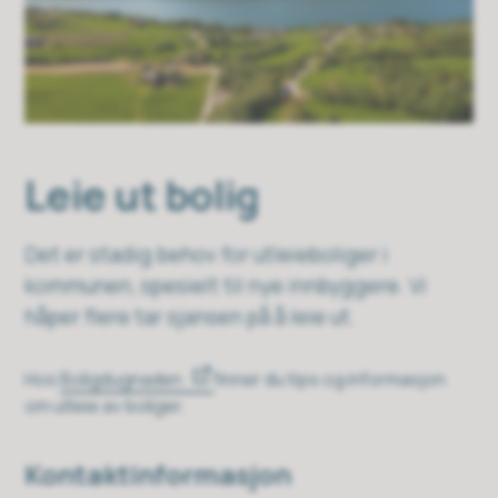
Leie ut bolig
Det er stadig behov for utleieboliger i
kommunen, spesielt til nye innbyggere. Vi
håper flere tar sjansen på å leie ut.
Hos
Boligdugnaden
finner du tips og informasjon
om utleie av boliger.
Kontaktinformasjon