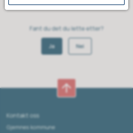
Fant du det du lette etter?
Ja
Nei
Kontakt oss
Gjemnes kommune