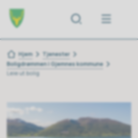
Forsiden
Du er her:
Hjem
Tjenester
Boligdrømmen i Gjemnes kommune
Leie ut bolig