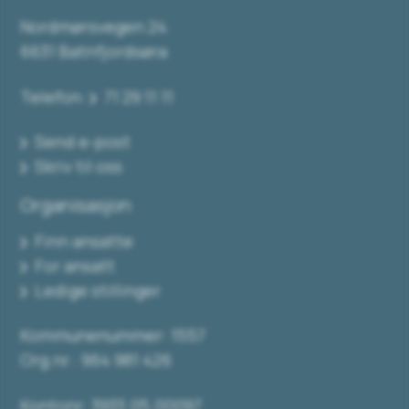
Nordmørsvegen 24
6631 Batnfjordsøra
Telefon:
71 29 11 11
Send e-post
Skriv til oss
Organisasjon
Finn ansatte
For ansatt
Ledige stillinger
Kommunenummer: 1557
Org.nr.: 964 981 426
Kontonr: 3933.05.00097