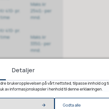
Maks.kr
Kr 410- pr.
2540,- per
time
mnd.
Kr 410- pr.
time
Maks.kr
3350,- per
mnd.
Detaljer
Maks.kr 3830,-
per mnd.
dre brukeropplevelsen på vårt nettsted, tilpasse innhold og ti
ruk av informasjonskapsler i henhold til denne erklæringen.
Kr 130,- pr.
måltid
Godta alle