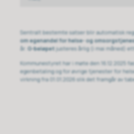
Sentralt bestemte satser blir automatisk re
om egenandel for helse- og omsorgstjene
år.
G-beløpet
justeres årlig (i mai måned) et
Kommunestyret har i møte den 16.12.2025 fas
egenbetaling og for øvrige tjenester for he
virkning fra 01.01.2026 slik det framgår av tab