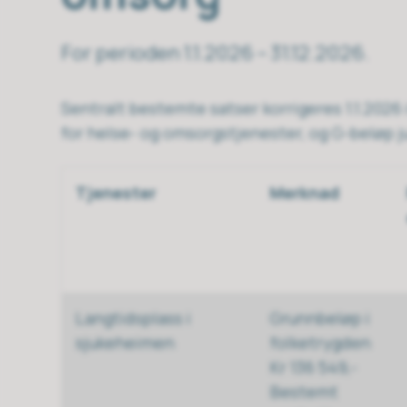
For perioden 1.1.2026 – 31.12.2026.
Sentralt bestemte satser korrigeres 1.1.2026
for helse- og omsorgstjenester, og G-beløp j
Tjenester
Merknad
Langtidsplass i
Grunnbeløp i
sjukeheimen
folketrygden
Kr 136 549,-
Bestemt