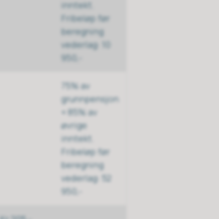
inntekt.
Fribeløp før
beregning
vederlag: 10
950,-
75% av
grunnpensjon
+ 85% av
øvrige
inntekt.
Fribeløp før
beregning
vederlag: 52
950,-
Kr 205,-