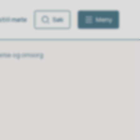
till møte
Søk
Meny
helse og omsorg