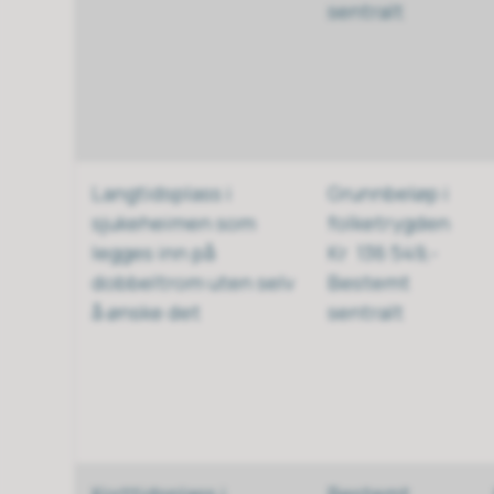
sentralt
Langtidsplass i
Grunnbeløp i
sjukeheimen som
folketrygden
legges inn på
Kr 136 549,-
dobbeltrom uten selv
Bestemt
å ønske det
sentralt
Korttidsplass i
Bestemt