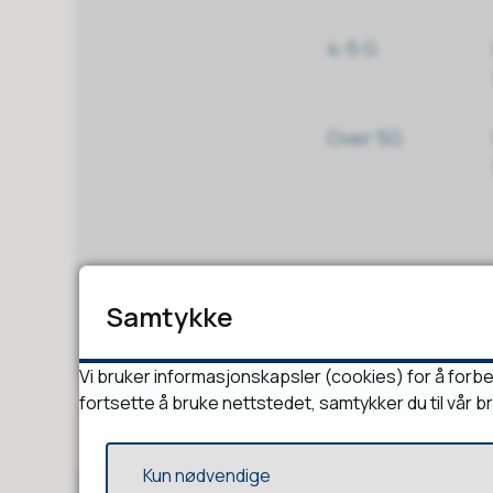
4-5 G
Over 5G
Samtykke
Vi bruker informasjonskapsler (cookies) for å forbe
fortsette å bruke nettstedet, samtykker du til vår b
Middag + dessert
levert hjem
Kun nødvendige