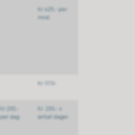
Kr 425,- per
mnd.
Kr 1170-
Kr 230,-
Kr. 230,- x
per dag
antall dager