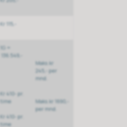
Kr 115,-
1G =
136.549,-
Maks.kr
245,- per
mnd.
Kr 410- pr.
time
Maks.kr 1690,-
per mnd.
Kr 410- pr.
time