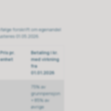
 ifølge forskrift om egenandel
usteres 01.05.2026.
Pris pr.
Betaling i kr.
enhet
med virkning
fra
01.01.2026
75% av
grunnpensjon
+ 85% av
øvrige