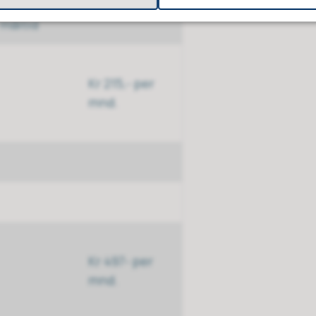
Kr 64,- pr
måltid
Kr 215,- per
mnd.
Kr 497- per
mnd.