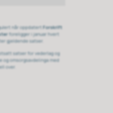
gulert når oppdatert
Forskrift
ster
foreligger i januar hvert
ter gjeldende satser.
tsatt satser for vederlag og
lse og omsorgsavdelinga med
ell over.