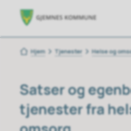
Du er her:
Hjem
Tjenester
Helse og oms
Satser og egenb
tjenester fra he
omsorg