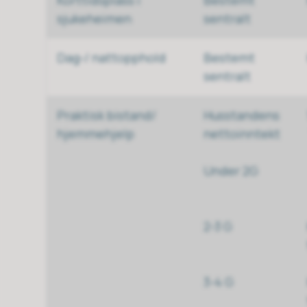
sjukeheimen
sentralt
Dag-/ nattopphold
Bestemt
sentralt
Praktisk bistand/
Husstandens
hjemmehjelp
nettoinntekt
Under 2G
2-3 G
3-4 G