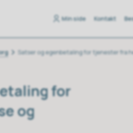
Min side
Kontakt
Bes
org
Satser og egenbetaling for tjenester fra 
etaling for
lse og