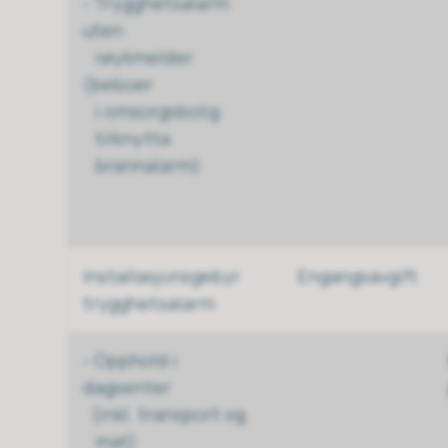
- Trygghetsalarm
uten
røykmelder
(beboer
i omsorgsbolig
tilknytta
brannalarm)
Installasjonsgebyr
Engangsavgift
trygghetsalarm
- Opphold i
dagsenter
(inkl. transport og
mat)