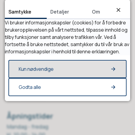
Samtykke
Detaljer
Om
Vi bruker informasjonskapsler (cookies) for å forbedre
brukeropplevelsen på vårt nettsted, tilpasse innhold og
tilby funksjoner samt analysere trafikken vår. Ved å
fortsette å bruke nettstedet, samtykker du til vår bruk av
informasjonskapsler i henhold til denne erklæringen.
Siri Ask Fredriksen
Kun nødvendige
Konstituert leder Utvikling og drift, leder boligkontor
Godta alle
E-post
Send e-post
Mobil
41 90 09 96
Åpningstider
Mandag - fredag
kl. 10:00 - 14:00