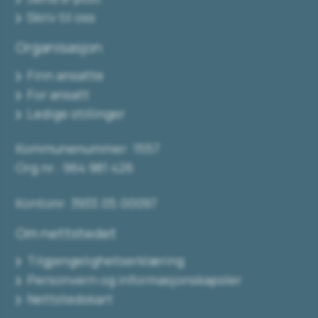
Skriv til oss
Organisasjon
Finn ansatte
For ansatt
Ledige stillinger
Kommunenummer: 1557
Org.nr.: 964 981 426
Kontonr: 3933.05.00097
Om nettstedet
Tilgjengelighetserklæring
Personvern og informasjonskapsler
Nettstedskart