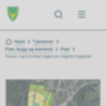
Forsiden
Du er her:
Hjem
Tjenester
Plan, bygg og eiendom
Plan
Hva er, og hvordan lages en reguleringsplan