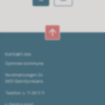
Kontakt oss
Gjemnes kommune
Nordmørsvegen 24
6631 Batnfjordsøra
Telefon:
71 29 11 11
Send e-post