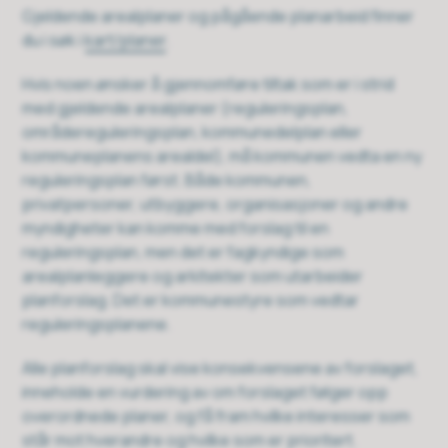
Gjeldende arealplaner og pågående planarbeid finner
du i søk i
kart/planer
.
Hvis noen ønsker å gjennomføre tiltak som er i strid
med gjeldende arealplaner (reguleringsplan,
områdereguleringsplan, kommunedelplan eller
kommuneplanens arealdel), må kommunen vedta en ny
reguleringsplan først. Både kommunen,
privatpersoner, utbyggere, organisasjoner og andre
myndigheter kan komme med forslag til en
reguleringsplan, men det er fagkyndige som
arealplanleggere og arkitekter som utarbeider
planforslag. Det er kommunestyre som vedtar
reguleringsplanene.
Alle planforslag skal vise konsekvensene av forslaget,
inneholde en vurdering av om forslaget følger opp
overordnede planer, og få fram hvilke interesser som
står mot hverandre og hvilke som er prioritert.