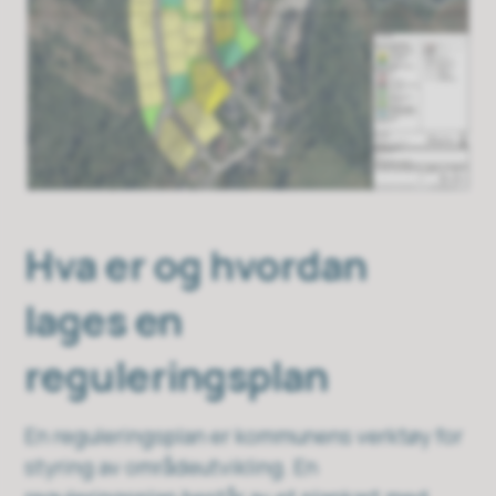
Hva er og hvordan
lages en
reguleringsplan
En reguleringsplan er kommunens verktøy for
styring av områdeutvikling. En