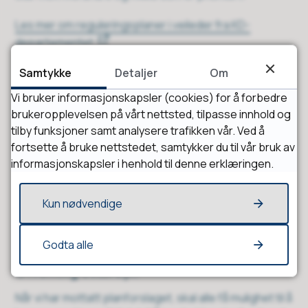
Les mer om reguleringsplaner i veileder fra KD-
departementet
Samtykke
Detaljer
Om
Når kan du påvirke
Vi bruker informasjonskapsler (cookies) for å forbedre
reguleringsplanen?
brukeropplevelsen på vårt nettsted, tilpasse innhold og
tilby funksjoner samt analysere trafikken vår. Ved å
Varsel om oppstart
fortsette å bruke nettstedet, samtykker du til vår bruk av
informasjonskapsler i henhold til denne erklæringen.
Når noen skal lage en reguleringsplan, må de varsle om
oppstart av planarbeidet til naboer og andre som blir
berørt av planen. Du skal sende uttalelsen din direkte til
Kun nødvendige
den fagkyndige i denne runden. Fristen for å komme
med uttalelser er vanligvis tre uker.
Godta alle
Offentlig ettersyn
Når vi har mottatt planforslaget, skal alle få mulighet til å