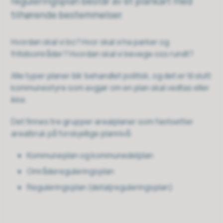
reguleringsplan består av et plankart med
tilhørende bestemmelser.
Hvordan skal vi bo? Hvor skal vi ha parker og
fritidsområder? Hvordan skal vi bevege oss rundt?
Alle typer planer blir behandlet politisk, og det er til slutt
kommunestyre som avgjør om en plan skal vedtas eller
ikke.
Det finnes tre grupper arealplaner som fastsetter
arealbruk på forskjellige plannivå:
Kommuneplan og kommunedelplan
Områdereguleringsplan
Reguleringsplan (detaljreguleringsplan)