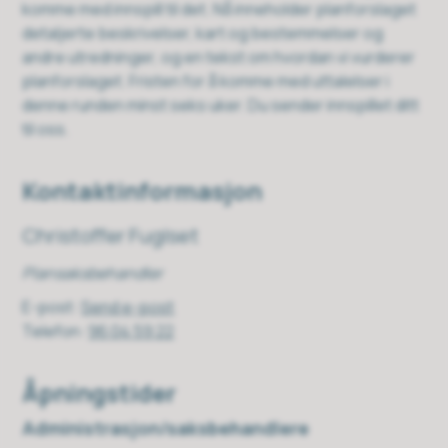
komme med innspill til det. Nå inneholder planforslaget
detaljerte beskrivelser, kart og bestemmelser og
andre utredninger, og en tekst om hvordan vi vurderer
planforslaget. Fristen for å komme med uttalelser i
denne runden minst seks uker. Du sender innspillet ditt
til oss.
Kontaktinformasjon
Christoffer Fuglset
Plansaksbehandler
E-post
Send e-post
Telefon
96 04 59 22
Åpningstider
Administrasjon/saksbehandlere