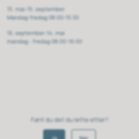
15. mai-15. september
Mandag-fredag 08:00-15:30
16. september-14. mai
mandag - fredag 08:00-16:00
Fant du det du lette etter?
Ja
Nei