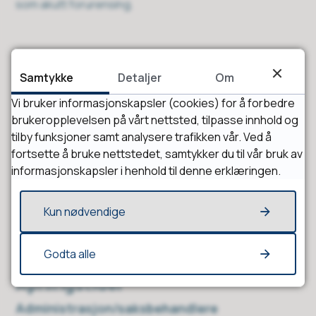
som akutt forurensing.
Sist endret
13.07.2026 22:48
Samtykke
Detaljer
Om
Vi bruker informasjonskapsler (cookies) for å forbedre
Kontaktinformasjon
brukeropplevelsen på vårt nettsted, tilpasse innhold og
tilby funksjoner samt analysere trafikken vår. Ved å
Heidi Jordahl
fortsette å bruke nettstedet, samtykker du til vår bruk av
informasjonskapsler i henhold til denne erklæringen.
Rådgiver natur- og viltforvaltning
E-post
Send e-post
Kun nødvendige
Mobil
94 85 28 54
Avtal møte med Heidi her:
Godta alle
Åpningstider
Administrasjon/saksbehandlere