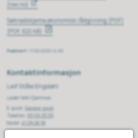
(nav.no)
Søknadskjema økonomisk rådgivning (PDF)
(PDF, 622 kB)
Publisert
17.09.2020 14:00
Kontaktinformasjon
Leif Ståle Engdahl
Leder NAV Gjemnes
E-post
Send e-post
Telefon
55 55 33 33
Mobil
41 29 26 18