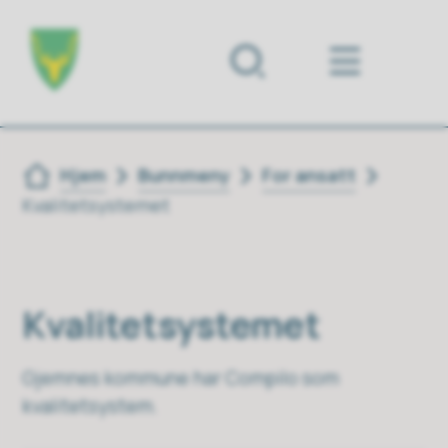
Forsiden
Du er her:
Hjem
Bunnmeny
For ansatt
Kvalitetsystemet
Kvalitetsystemet
Gjemnes kommune har Compilo som
kvalitetsystem.