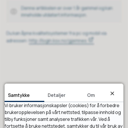
Denne artikkelen er over 1 år gammel og kan
inneholde utdatert informasjon.
Du kan åpne kvalitetsystemer fra pc og mobil via
adressen:
http://login.ksx.no/gjemnes
Samtykke
Detaljer
Om
Vi bruker informasjonskapsler (cookies) for å forbedre
Fant du det du lette etter?
brukeropplevelsen på vårt nettsted, tilpasse innhold og
tilby funksjoner samt analysere trafikken vår. Ved å
fortsette å bruke nettstedet, samtykker du til vår bruk av