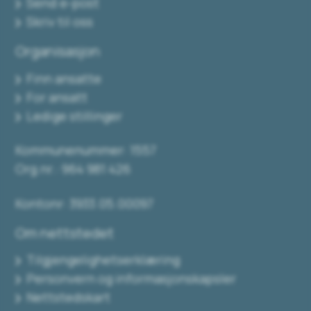
Send e-post
Skriv til oss
Organisasjon
Finn ansatte
For ansatt
Ledige stillinger
Kommunenummer: 1557
Org.nr.: 964 981 426
Kontonr: 3933.05.00097
Om nettstedet
Tilgjengelighetserklæring
Personvern og informasjonskapsler
Nettstedskart