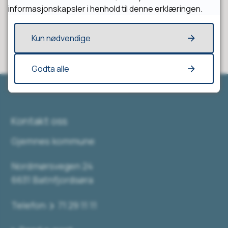
Ja
Nei
informasjonskapsler i henhold til denne erklæringen.
Kun nødvendige
Godta alle
Kontakt oss
Gjemnes kommune
Nordmørsvegen 24
6631 Batnfjordsøra
Telefon:
71 29 11 11