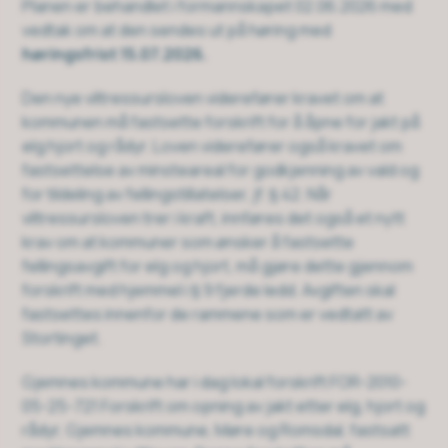
Planen er behandlet i formannskapet 02.06.2026 med
vedtak om at den sendes ut på høring med
høringsfrist 15.07.2026.
Den nye viltressursloven viderefører kravet om at
kommunen må fastsette forskrift for å åpne for jakt på
elg hjort og rådyr. Loven viderefører også kravet om
fastsettelse av minsteareal for godkjenning av vald og
for tildeling av fellingstillatelser, jf. § 42. Når
viltressursloven trer i kraft, innføres det også et nytt
krav om at kommuner som ønsker å fastsette
fellingsavgift for elg og hjort, må gjøre dette gjennom
forskrift med hjemmel i § 9 fjerde ledd. Avgiften skal
fastsettes innenfor de rammene som er vedtatt av
Stortinget.
Gjemnes kommune har i dag lokal forskrift FOR-2010-
05-25-721 Forskrift om opning av jakt etter elg, hjort og
rådyr, Gjemnes kommune, Møre og Romsdal, fastsatt