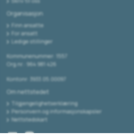
Skriv til oss
Organisasjon
Finn ansatte
For ansatt
Ledige stillinger
Kommunenummer: 1557
Org.nr.: 964 981 426
Kontonr: 3933.05.00097
Om nettstedet
Tilgjengelighetserklæring
Personvern og informasjonskapsler
Nettstedskart