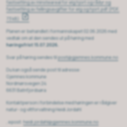
fastsetting av minsteareal for elg hjort og rådyr og
fastsetting av fellingsavgifter for elg og hjort.pdf
(PDF,
73 kB)
Planen er behandlet i formannskapet 02.06.2026 med
vedtak om at den sendes ut på høring med
høringsfrist 15.07.2026.
Svar på høring sendes til
post@gjemnes.kommune.no
Du kan også sende post til adresse:
Gjemnes kommune
Nordmørsvegen 24
6631 Batnfjordsøra
Kontaktperson i forbindelse med høringen er rådgiver
natur- og viltforvaltning Heidi Jordahl
, epost:
heidi.jordahl@gjemnes.kommune.no