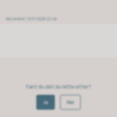
Sist endret
13.07.2026 22:48
Fant du det du lette etter?
Ja
Nei