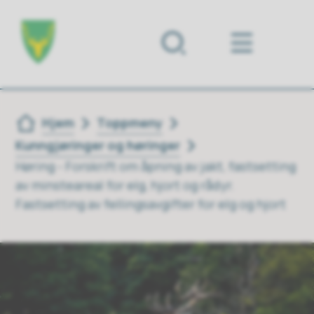
Forsiden
Du er her:
Hjem
Toppmeny
Kunngjøringer og høringer
Høring - Forskrift om åpning av jakt, fastsetting
av minsteareal for elg, hjort og rådyr.
Fastsetting av fellingsavgifter for elg og hjort