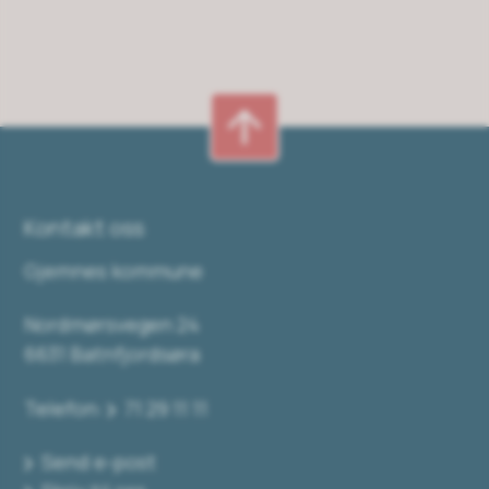
Kontakt oss
Gjemnes kommune
Nordmørsvegen 24
6631 Batnfjordsøra
Telefon:
71 29 11 11
Send e-post