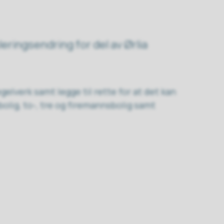
leringsendring for del av Ørlia
elverk samt legge til rette for at det kan
lig, to-, tre og firemannsbolig samt