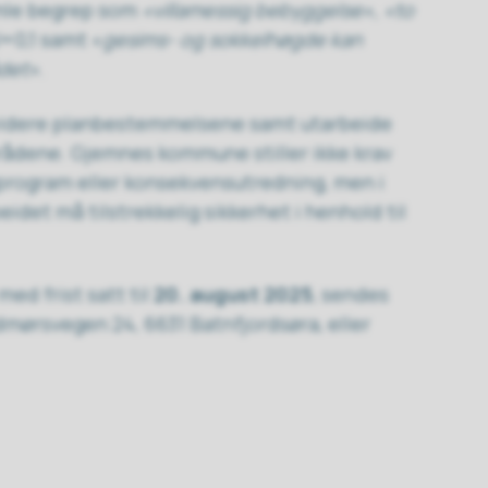
amle begrep som
«villamessig bebyggelse», «to
=0,1 samt «
gesims- og sokkelhøgde kan
ådet»
.
evidere planbestemmelsene samt utarbeide
rådene. Gjemnes kommune stiller ikke krav
program eller konsekvensutredning, men i
idet må tilstrekkelig sikkerhet i henhold til
 med frist satt til
20. august 2025
, sendes
ørsvegen 24, 6631 Batnfjordsøra, eller