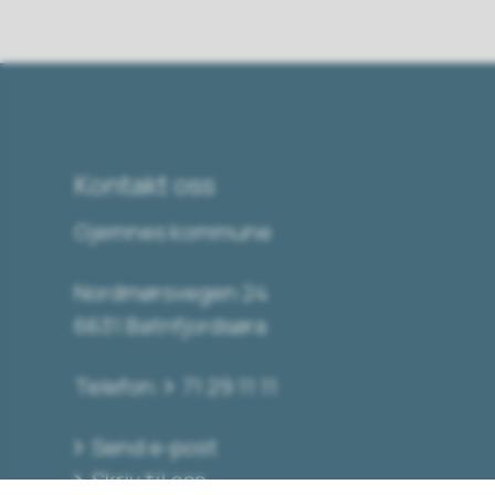
Kontakt oss
Gjemnes kommune
Nordmørsvegen 24
6631 Batnfjordsøra
Telefon:
71 29 11 11
Send e-post
Skriv til oss