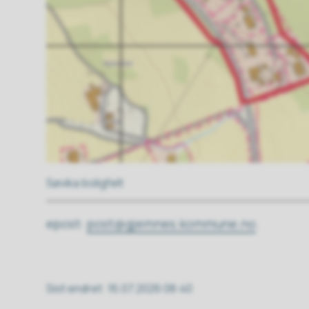
Søvika boligfelt
epost:
post@gjemnes.kommune.no
.
Sist endret
16.07.2026 08:40