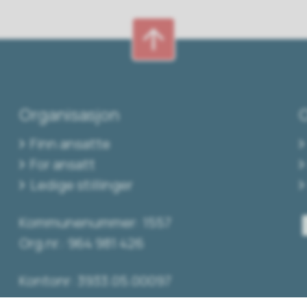
Organisasjon
Finn ansatte
For ansatt
Ledige stillinger
Kommunenummer: 1557
Org.nr.: 964 981 426
Kontonr: 3933.05.00097