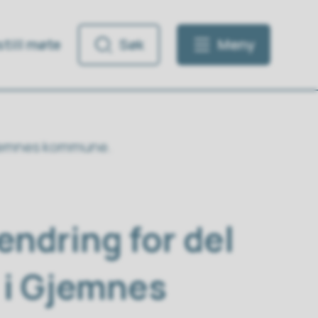
till møte
Søk
Meny
i Gjemnes kommune.
ndring for del
t i Gjemnes