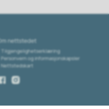
Om nettstedet
Tilgjengelighetserklæring
Personvern og informasjonskapsler
Nettstedskart