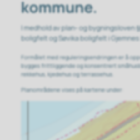
kommune.
I medhold av plan- og bygningsloven §§ 
boligfelt og Søvika boligfelt i Gjemn
Formålet med reguleringsendringen er å oppda
bygges frittliggende og konsentrert småhusb
rekkehus, kjedehus og terrassehus.
Planområdene vises på kartene under: