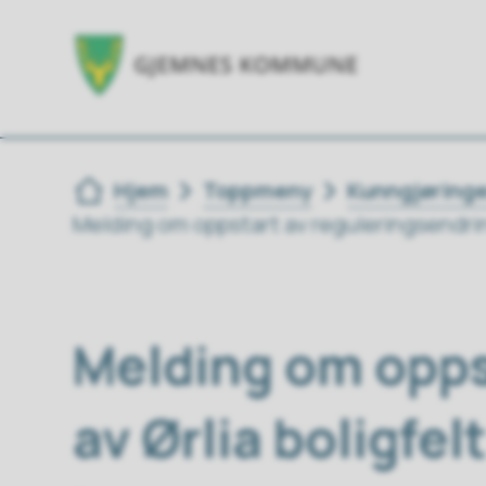
Du er her:
Hjem
Toppmeny
Kunngjøringe
Melding om oppstart av reguleringsendring
Melding om oppst
av Ørlia boligfel