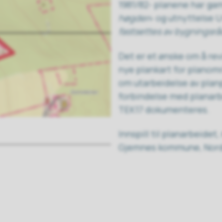
1981/82- planene har g
høgder
» og utnyttelse U
fastsettes av bygningsr
Det er et ønske om å r
nye plankart for planom
om utarbeidelse av plan
forbindelse med planarbe
TEK17 dokumenteres.
Innspill til planarbeidet,
Gjemnes kommune, Nordm