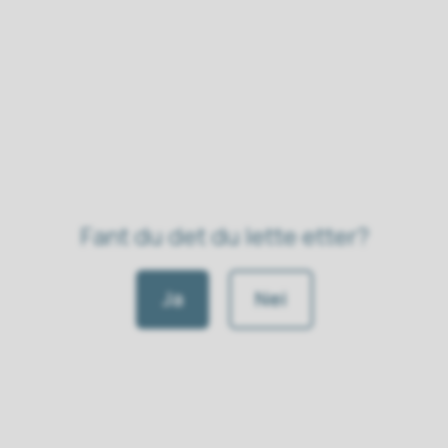
Fant du det du lette etter?
Ja
Nei