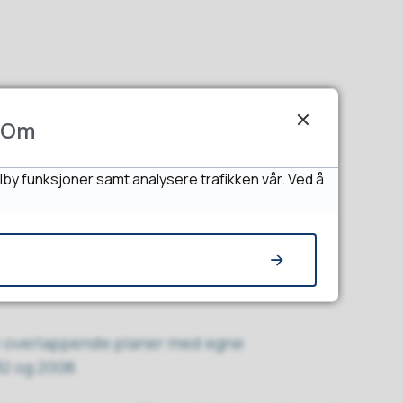
Om
lby funksjoner samt analysere trafikken vår. Ved å
 overlappende planer med egne
82 og 2008.