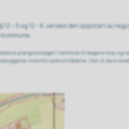
12 – 3 og 12 - 8, varsles det oppstart av regu
es kommune.
tere plangrunnlaget i henhold til dagens krav og reg
ebyggelse innenfor planområdene. Det vil da si enebo