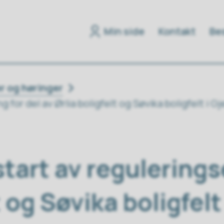
Min side
Kontakt
Bes
r og høringer
 for del av Ørlia boligfelt og Søvika boligfelt 
art av reguleringse
t og Søvika boligfel