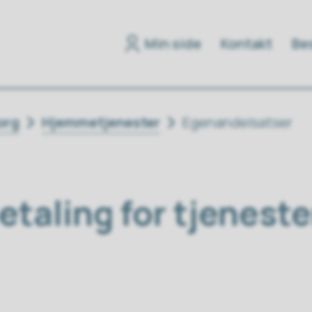
Min side
Kontakt
Bes
org
Hjemmetjenester
Egenandelsatser
taling for tjenester