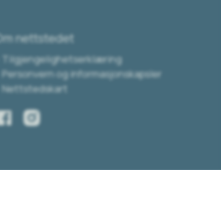
Om nettstedet
Tilgjengelighetserklæring
Personvern og informasjonskapsler
Nettstedskart