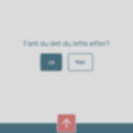
Fant du det du lette etter?
Ja
Nei