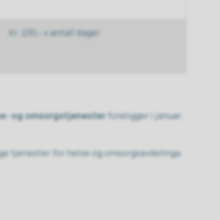
Kr. 230,- x antall dager
lse- og omsorgstjenester
foreligger i januar
ige tjenester for helse og omsorgsavdelinga