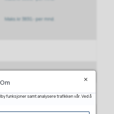
Maks.kr 3830,- per mnd.
Om
lby funksjoner samt analysere trafikken vår. Ved å
Kr 215,- per mnd.