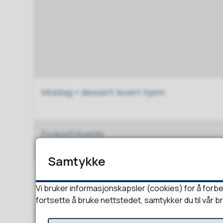
Middag + dessert levert hjem
Frokost/kvelds
Samtykke
Leie av sengetøy og håndklær
Vi bruker informasjonskapsler (cookies) for å forbe
fortsette å bruke nettstedet, samtykker du til vår b