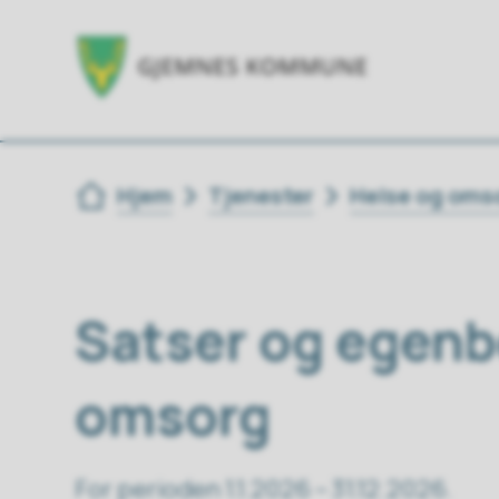
Du er her:
Hjem
Tjenester
Helse og oms
Satser og egenbe
omsorg
For perioden 1.1.2026 – 31.12.2026.