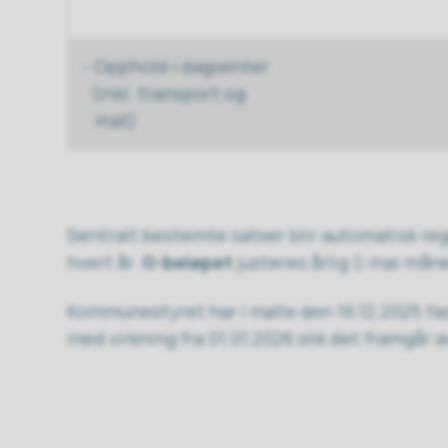
- Opphold i dagsenter
(inkl. transport og
mat)
Sentralt bestemte satser blir automatisk re
hvert år.
G-beløpet
justeres årlig (i mai mån
Kommunestyret har i møte den 16.12.2025 fas
med virkning fra 01.01.2026 slik det framgår a