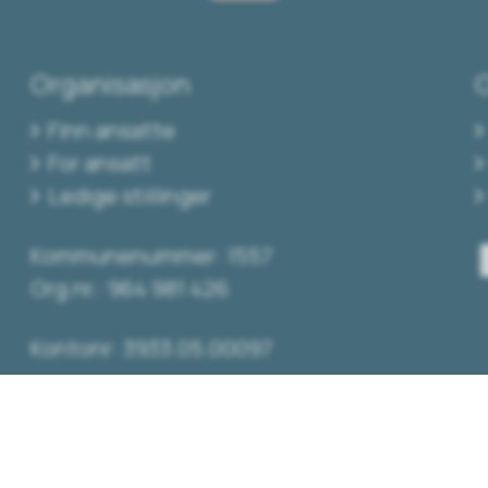
Organisasjon
Finn ansatte
For ansatt
Ledige stillinger
Kommunenummer: 1557
Org.nr.: 964 981 426
Kontonr: 3933.05.00097