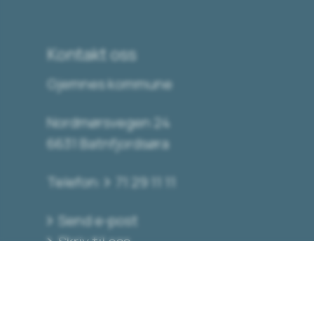
Kontakt oss
Gjemnes kommune
Nordmørsvegen 24
6631 Batnfjordsøra
Telefon:
71 29 11 11
Send e-post
Skriv til oss