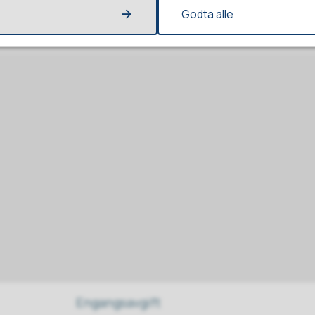
Godta alle
Engangsavgift