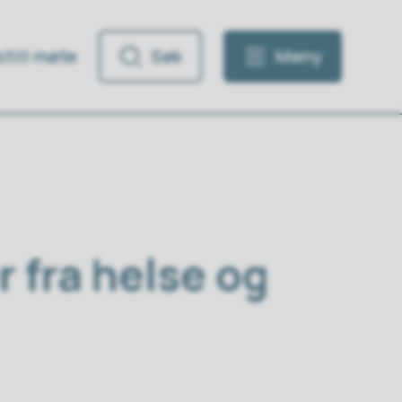
till møte
Søk
Meny
 fra helse og