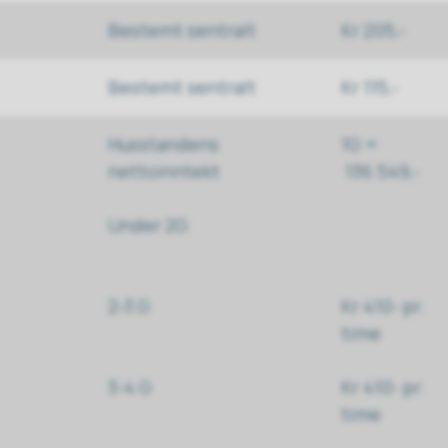
Bestemt sentralt
Kr 205,-
Bestemt sentralt
Kr 115,-
Husstandens
1G =
nettoinntekt
136.549,-
Under 2G
2-3 G
Kr 410- pr.
time
3-4 G
Kr 410- pr.
time