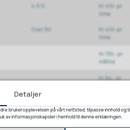
4-5 G
Kr 410- pr.
time
Over 5G
Kr 410- pr.
time
Kr 130,- pr.
måltid
Kr 64,- pr
måltid
Detaljer
Gjelder omsorgsbolig
dre brukeropplevelsen på vårt nettsted, tilpasse innhold og ti
ved eldresenter
ruk av informasjonskapsler i henhold til denne erklæringen.