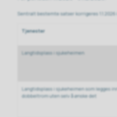
Sentralt bestemte satser korrigeres 1.1.2026
Tjenester
Langtidsplass i sjukeheimen
Langtidsplass i sjukeheimen som legges in
dobbeltrom uten selv å ønske det