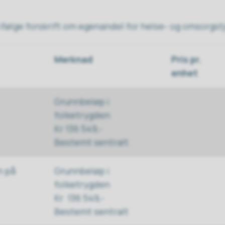
 ifølge forskrift om egenandel for helse- og omsorgst
Merknad
Pris pr.
enhet
Grunnbeløp i
folketrygden
Kr 136 549,-
Bestemt sentralt
n på
Grunnbeløp i
folketrygden
Kr 136 549,-
Bestemt sentralt