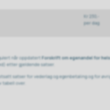
Kr 230,-
per dag
gulert når oppdatert
Forskrift om egenandel for he
ed) etter gjeldende satser.
tsatt satser for vederlag og egenbetaling og for øvr
v tabell over.