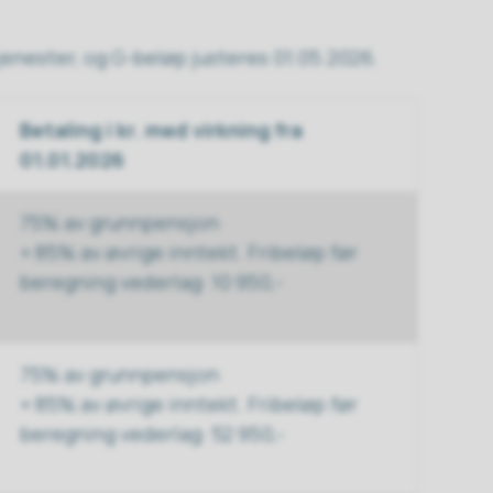
jenester, og G-beløp justeres 01.05.2026.
Betaling i kr. med virkning fra
01.01.2026
75% av grunnpensjon
+ 85% av øvrige inntekt. Fribeløp før
beregning vederlag: 10 950,-
75% av grunnpensjon
+ 85% av øvrige inntekt. Fribeløp før
beregning vederlag: 52 950,-