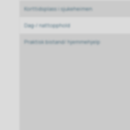
Korttidsplass i sjukeheimen
Dag-/ nattopphold
Praktisk bistand/ hjemmehjelp