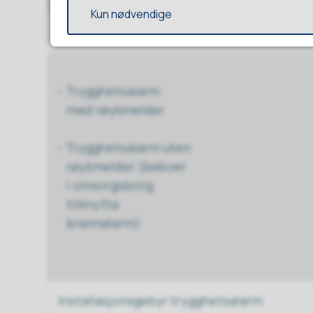
Kun nødvendige
- Trygghetsalarm
med røykmelder
- Trygghetsalarm uten
røykmelder (beboer
i omsorgsbolig
tilknytta
brannalarm)
Installasjonsgebyr trygghetsalarm