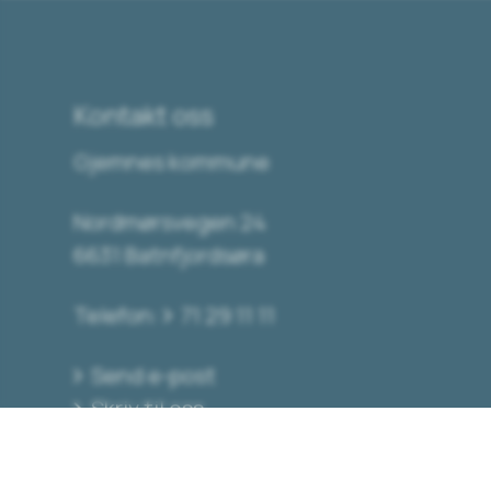
Kontakt oss
Gjemnes kommune
Nordmørsvegen 24
6631 Batnfjordsøra
Telefon:
71 29 11 11
Send e-post
Skriv til oss