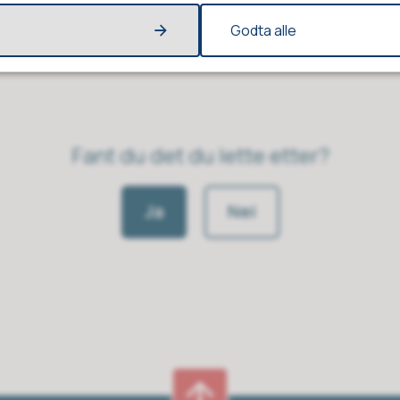
Godta alle
Fant du det du lette etter?
Ja
Nei