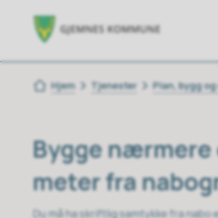
Du er her:
Hjem
Tjenester
Plan, bygg o
Bygge nærmere 
meter fra nabog
Du må ha skriftlig samtykke fra nabo e