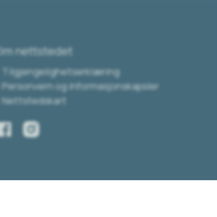
Om nettstedet
Tilgjengelighetserklæring
Personvern og informasjonskapsler
Nettstedskart