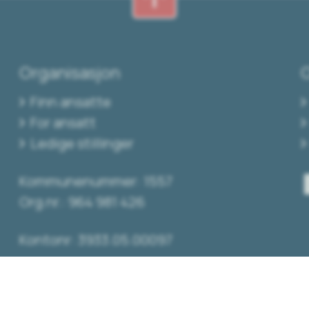
Organisasjon
Finn ansatte
For ansatt
Ledige stillinger
Kommunenummer: 1557
Org.nr.: 964 981 426
Kontonr: 3933.05.00097