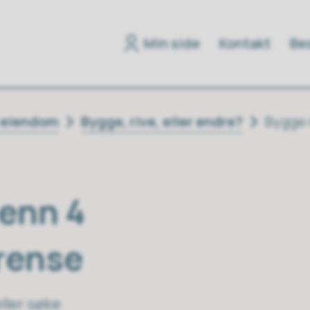
Min side
Kontakt
Bes
g eiendom
Bygge, rive, eller endre?
Bygge 
enn 4
rense
ller søke