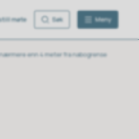
till møte
Søk
Meny
nærmere enn 4 meter fra nabogrense