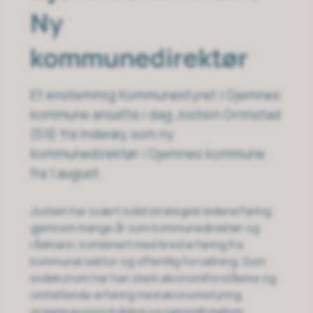
Ny
kommunedirektør
Et enstemmig Kommunestyret i Gjemnes
kommune ansatte i dag Jostein Grimstad
(59) fra Inderøy, som ny
kommunedirektør i Gjemnes kommune
fra 1.august.
Jostein har svært solid strategisk ledererfaring
gjennom mange år som kommunedirektør og
rådmann, kombinert med bred erfaring fra
kommunal sektor og offentlig forvaltning. Som
siviløkonom har han sterk økonomiforståelse og
omfattende erfaring med økonomistyring,
organisasjonsutvikling og samspill mellom