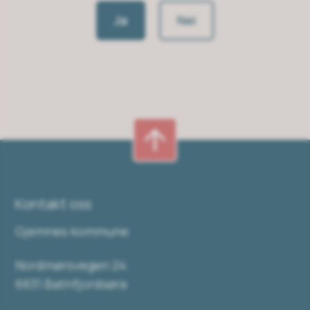
Ja
Nei
Kontakt oss
Gjemnes kommune
Nordmørsvegen 24
6631 Batnfjordsøra