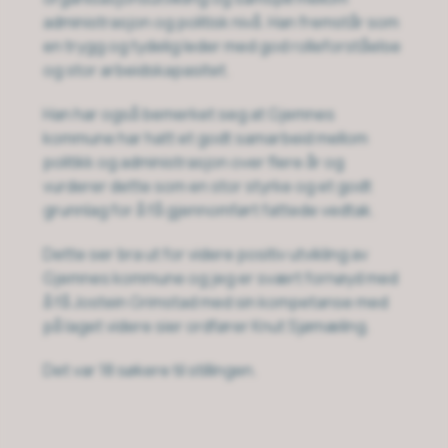
administrasjon og politisk nivå. Han fremstår som
en trygg og tydelig leder med god rolleforståelse
og stor arbeidskapasitet.
Han har også bemerket seg at Gjemnes
kommune har hatt et godt samarbeid mellom
politikk og administrasjon over flere år og
vurderer dette som en stor styrke og et godt
grunnlag for å få gjennomført fattede vedtak.
Dette ser bra ut for videre positiv utvikling av
Gjemnes kommune og jeg er svært fornøyd med
å få Jostein Grimstad med sin kompetanse med
på laget videre sier ordfører Knut Sjømæling.
Det var 18 søkere til stillingen.