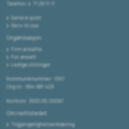
Telefon:
71 29 11 11
Send e-post
Skriv til oss
Organisasjon
Finn ansatte
For ansatt
Ledige stillinger
Kommunenummer: 1557
Org.nr.: 964 981 426
Kontonr: 3933.05.00097
Om nettstedet
Tilgjengelighetserklæring