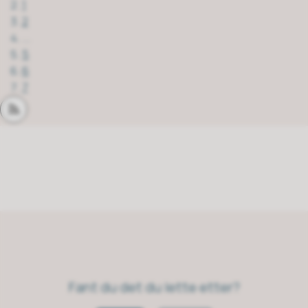
1
2
...
5
6
7
Abonner på RSS
Fant du det du lette etter?