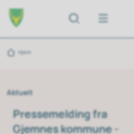
Forsiden
Du er her:
Hjem
Aktuelt
Pressemelding fra
Gjemnes kommune -