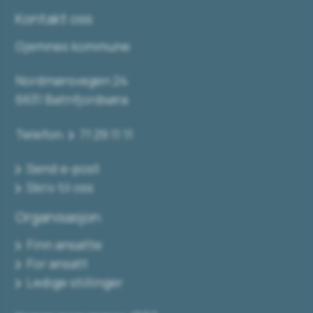
Kontakt oss
Gjemnes kommune
Nordmørsvegen 24
6631 Batnfjordsøra
Telefon:
71 29 11 11
Send e-post
Skriv til oss
Organisasjon
Finn ansatte
For ansatt
Ledige stillinger