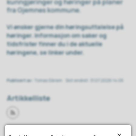
kunngjøringer og høringer på planer
fra Gjemnes kommune.
Vi ønsker gjerne din høringsuttalelse på
høringer. Informasjon om saker og
tidsfrister finner du i de aktuelle
høringene, se linker under.
Publisert av
Tomas Eikrem
Sist endret
31.07.2026 14:05
Artikkelliste
Abonner på RSS