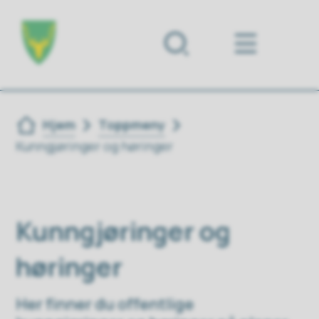
Forsiden
Du er her:
Hjem
Toppmeny
Kunngjøringer og høringer
Kunngjøringer og
høringer
Her finner du offentlige